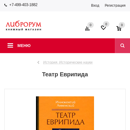
+7-499-403-1882
Вход
Регистрация
0
0
0
МЕНЮ
История. Исторические науки
Театр Еврипида