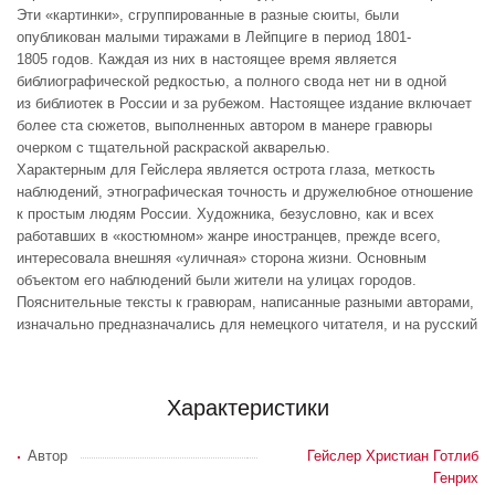
Эти «картинки», сгруппированные в разные сюиты, были
опубликован малыми тиражами в Лейпциге в период 1801-
1805 годов. Каждая из них в настоящее время является
библиографической редкостью, а полного свода нет ни в одной
из библиотек в России и за рубежом. Настоящее издание включает
более ста сюжетов, выполненных автором в манере гравюры
очерком с тщательной раскраской акварелью.
Характерным для Гейслера является острота глаза, меткость
наблюдений, этнографическая точность и дружелюбное отношение
к простым людям России. Художника, безусловно, как и всех
работавших в «костюмном» жанре иностранцев, прежде всего,
интересовала внешняя «уличная» сторона жизни. Основным
объектом его наблюдений были жители на улицах городов.
Пояснительные тексты к гравюрам, написанные разными авторами,
изначально предназначались для немецкого читателя, и на русский
Характеристики
Автор
Гейслер Христиан Готлиб
Генрих