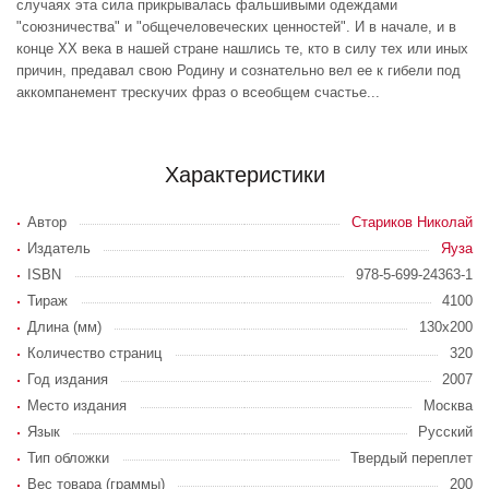
случаях эта сила прикрывалась фальшивыми одеждами
"союзничества" и "общечеловеческих ценностей". И в начале, и в
конце XX века в нашей стране нашлись те, кто в силу тех или иных
причин, предавал свою Родину и сознательно вел ее к гибели под
аккомпанемент трескучих фраз о всеобщем счастье...
Характеристики
Автор
Стариков Николай
Издатель
Яуза
ISBN
978-5-699-24363-1
Тираж
4100
Длина (мм)
130x200
Количество страниц
320
Год издания
2007
Место издания
Москва
Язык
Русский
Тип обложки
Твердый переплет
Вес товара (граммы)
200