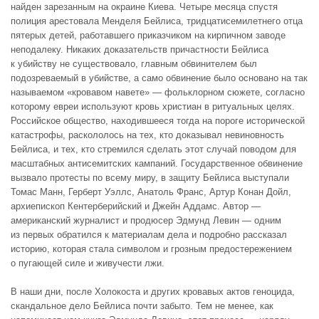
найден зарезанным на окраине Киева. Четыре месяца спустя
полиция арестовала Менделя Бейлиса, тридцатисемилетнего отца
пятерых детей, работавшего приказчиком на кирпичном заводе
неподалеку. Никаких доказательств причастности Бейлиса
к убийству не существовало, главным обвинителем был
подозреваемый в убийстве, а само обвинение было основано на так
называемом «кровавом навете» — фольклорном сюжете, согласно
которому евреи используют кровь христиан в ритуальных целях.
Российское общество, находившееся тогда на пороге исторической
катастрофы, раскололось на тех, кто доказывал невиновность
Бейлиса, и тех, кто стремился сделать этот случай поводом для
масштабных антисемитских кампаний. Государственное обвинение
вызвало протесты по всему миру, в защиту Бейлиса выступали
Томас Манн, Герберт Уэллс, Анатоль Франс, Артур Конан Дойл,
архиепископ Кентерберийский и Джейн Аддамс. Автор —
американский журналист и продюсер Эдмунд Левин — одним
из первых обратился к материалам дела и подробно рассказал
историю, которая стала символом и грозным предостережением
о пугающей силе и живучести лжи.
В наши дни, после Холокоста и других кровавых актов геноцида,
скандальное дело Бейлиса почти забыто. Тем не менее, как