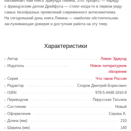
напоминает нам книга Эдмунда Левина, этот процесс — наряду
с французским делом Дрейфуса — стоял когда-то в первом ряду
самых безобразных проявлений современного антисемитизма.
На сегодняшний день книга Левина — наиболее обстоятельная,
заслуживающая доверия и доступная работа на эту тему.
Характеристики
Автор
Левин Эдмунд
Издатель
Новое литературное
обозрение
Серия
Что такое Россия
Редактор
Споров Дмитрий Борисович
ISBN
978-5-4448-1816-9
Переводчик
Пирусская Татьяна
Состояние
Новый
Оформление
Серова А.
Длина (мм)
210
Ширина (мм)
140