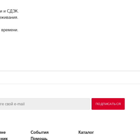
ии и СДЭК.
еживания.
у времени.
ине
События
Каталог
чник
Помощь