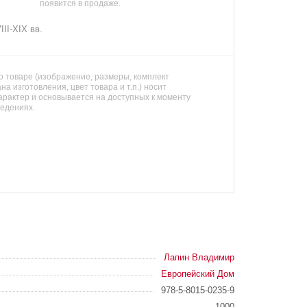
появится в продаже.
II-XIX вв.
 товаре (изображение, размеры, комплект
на изготовления, цвет товара и т.п.) носит
арактер и основывается на доступных к моменту
ведениях.
Лапин Владимир
Европейский Дом
978-5-8015-0235-9
1000