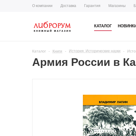
О компании
Доставка
Гарантия
Магазины
Б
КАТАЛОГ
НОВИНК
История. Исторические науки
Каталог
-
Книги
-
-
Исто
Армия России в Кав