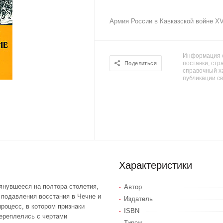
Армия России в Кавказской войне XVI
Информация о
поставки, стра
Поделиться
справочный х
публикации с
Характеристики
янувшееся на полтора столетия,
Автор
о подавления восстания в Чечне и
Издатель
процесс, в котором признаки
ISBN
ереплелись с чертами
Тираж