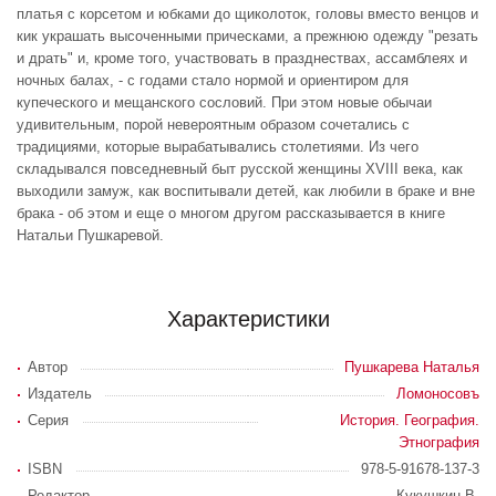
платья с корсетом и юбками до щиколоток, головы вместо венцов и
кик украшать высоченными прическами, а прежнюю одежду "резать
и драть" и, кроме того, участвовать в празднествах, ассамблеях и
ночных балах, - с годами стало нормой и ориентиром для
купеческого и мещанского сословий. При этом новые обычаи
удивительным, порой невероятным образом сочетались с
традициями, которые вырабатывались столетиями. Из чего
складывался повседневный быт русской женщины XVIII века, как
выходили замуж, как воспитывали детей, как любили в браке и вне
брака - об этом и еще о многом другом рассказывается в книге
Натальи Пушкаревой.
Характеристики
Автор
Пушкарева Наталья
Издатель
Ломоносовъ
Серия
История. География.
Этнография
ISBN
978-5-91678-137-3
Редактор
Кукушкин В.