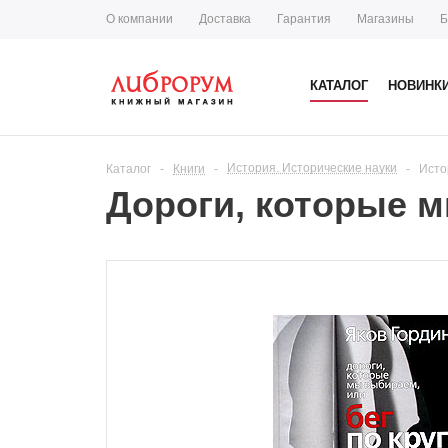
О компании
Доставка
Гарантия
Магазины
Б
КАТАЛОГ
НОВИНК
История. Исторические науки
Каталог
-
Книги
-
-
Исто
Дороги, которые м