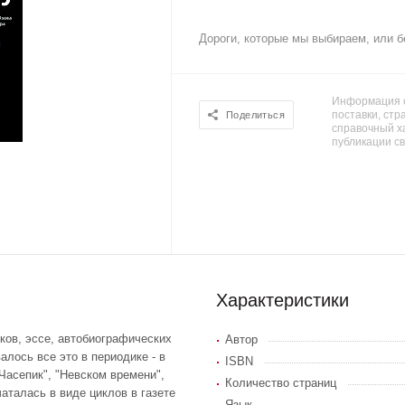
Дороги, которые мы выбираем, или бе
Информация о
поставки, стра
Поделиться
справочный х
публикации с
Характеристики
рков, эссе, автобиографических
Автор
алось все это в периодике - в
ISBN
"Часепик", "Невском времени",
Количество страниц
аталась в виде циклов в газете
Язык