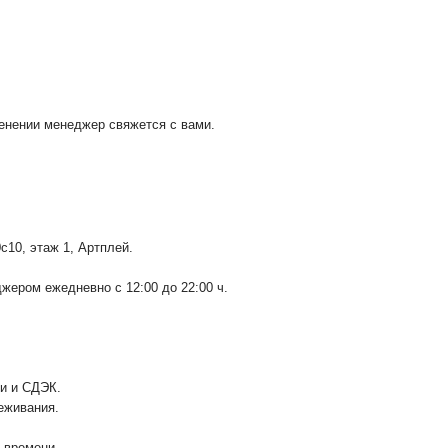
менении менеджер свяжется с вами.
0с10
, этаж 1, Артплей.
ером ежедневно с 12:00 до 22:00 ч.
ии и СДЭК.
еживания.
у времени.