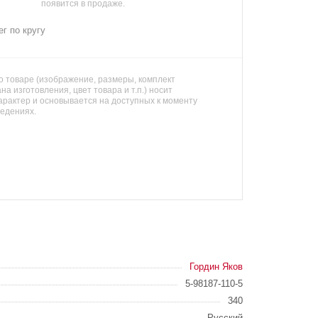
появится в продаже.
г по кругу
 товаре (изображение, размеры, комплект
на изготовления, цвет товара и т.п.) носит
арактер и основывается на доступных к моменту
ведениях.
Гордин Яков
5-98187-110-5
340
Русский