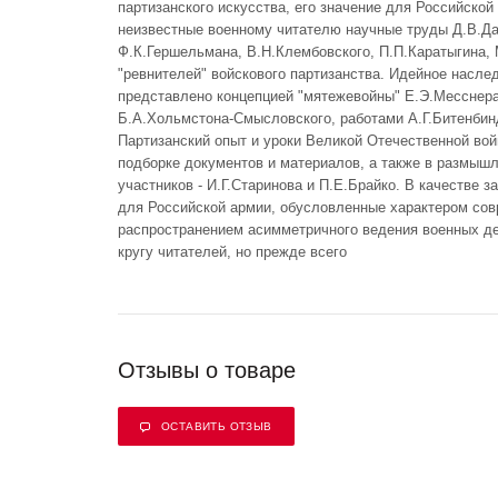
партизанского искусства, его значение для Российской
неизвестные военному читателю научные труды Д.В.Да
Ф.К.Гершельмана, В.Н.Клембовского, П.П.Каратыгина, 
"ревнителей" войскового партизанства. Идейное насле
представлено концепцией "мятежевойны" Е.Э.Месснера
Б.А.Хольмстона-Смысловского, работами А.Г.Битенбин
Партизанский опыт и уроки Великой Отечественной войн
подборке документов и материалов, а также в размыш
участников - И.Г.Старинова и П.Е.Брайко. В качестве 
для Российской армии, обусловленные характером сов
распространением асимметричного ведения военных д
кругу читателей, но прежде всего
Отзывы о товаре
ОСТАВИТЬ ОТЗЫВ