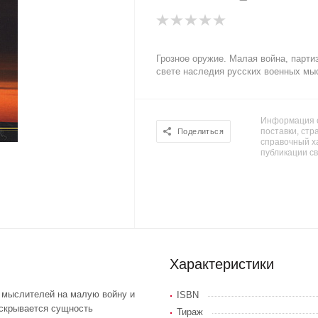
Грозное оружие. Малая война, парти
свете наследия русских военных мы
Информация о
поставки, стра
Поделиться
справочный х
публикации с
Характеристики
 мыслителей на малую войну и
ISBN
аскрывается сущность
Тираж