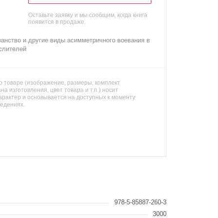
Оставьте заявку и мы сообщим, когда книга
появится в продаже.
занство и другие виды асимметричного воевания в
слителей
 товаре (изображение, размеры, комплект
на изготовления, цвет товара и т.п.) носит
арактер и основывается на доступных к моменту
ведениях.
978-5-85887-260-3
3000