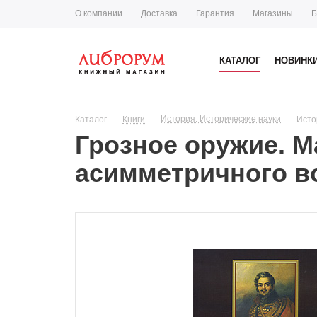
О компании
Доставка
Гарантия
Магазины
Б
КАТАЛОГ
НОВИНК
История. Исторические науки
Каталог
-
Книги
-
-
Исто
Грозное оружие. М
асимметричного во