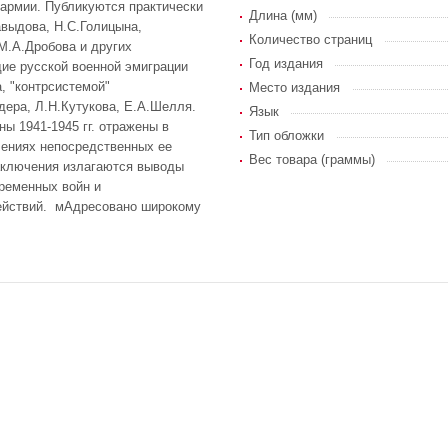
 армии. Публикуются практически
Длина (мм)
выдова, Н.С.Голицына,
Количество страниц
М.А.Дробова и других
Год издания
дие русской военной эмиграции
, "контрсистемой"
Место издания
дера, Л.Н.Кутукова, Е.А.Шелля.
Язык
ы 1941-1945 гг. отражены в
Тип обложки
лениях непосредственных ее
Вес товара (граммы)
заключения излагаются выводы
ременных войн и
ействий. мАдресовано широкому