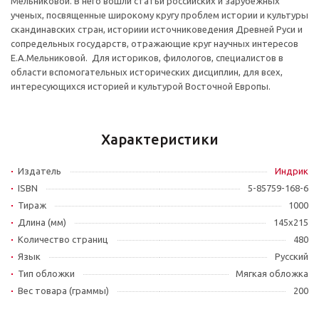
Мельниковой. В него вошли статьи российских и зарубежных
ученых, посвященные широкому кругу проблем истории и культуры
скандинавских стран, историии источниковедения Древней Руси и
сопредельных государств, отражающие круг научных интересов
Е.А.Мельниковой. Для историков, филологов, специалистов в
области вспомогательных исторических дисциплин, для всех,
интересующихся историей и культурой Восточной Европы.
Характеристики
Издатель
Индрик
ISBN
5-85759-168-6
Тираж
1000
Длина (мм)
145x215
Количество страниц
480
Язык
Русский
Тип обложки
Мягкая обложка
Вес товара (граммы)
200