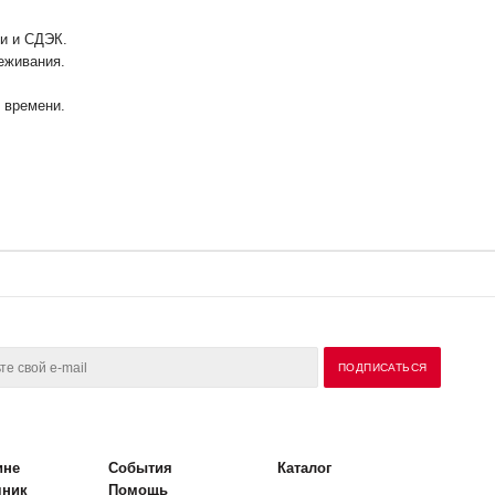
ии и СДЭК.
еживания.
у времени.
ине
События
Каталог
чник
Помощь