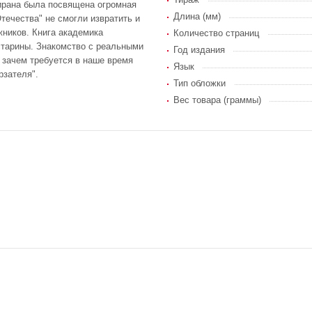
ирана была посвящена огромная
Длина (мм)
течества" не смогли извратить и
жников. Книга академика
Количество страниц
старины. Знакомство с реальными
Год издания
 зачем требуется в наше время
Язык
рзателя".
Тип обложки
Вес товара (граммы)