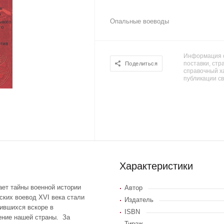
Опальные воеводы
Информация о
поставки, стра
Поделиться
справочный х
публикации с
Характеристики
ает тайны военной истории
Автор
ских воевод XVI века стали
Издатель
ившихся вскоре в
ISBN
ение нашей страны. За
Тираж