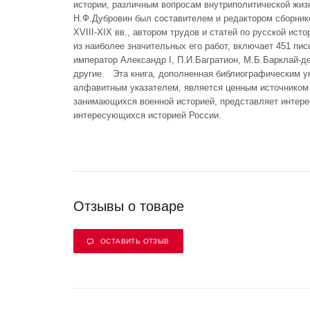
истории, различным вопросам внутриполитической жизн
Н.Ф.Дубровин был составителем и редактором сборник
XVIII-XIX вв., автором трудов и статей по русской ист
из наиболее значительных его работ, включает 451 пис
император Александр I, П.И.Багратион, М.Б.Барклай-де
другие. Эта книга, дополненная библиографическим ук
алфавитным указателем, является ценным источником
занимающихся военной историей, представляет интере
интересующихся историей России.
Отзывы о товаре
ОСТАВИТЬ ОТЗЫВ