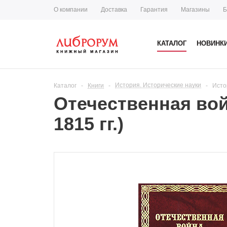
О компании
Доставка
Гарантия
Магазины
Б
КАТАЛОГ
НОВИНК
История. Исторические науки
Каталог
-
Книги
-
-
Исто
Отечественная вой
1815 гг.)