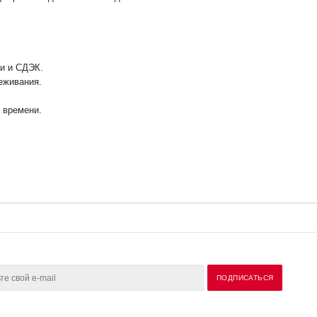
ии и СДЭК.
еживания.
у времени.