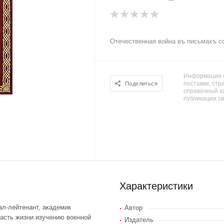
Отечественная война въ письмахъ со
Информация о
поставки, стра
Поделиться
справочный х
публикации с
Характеристики
ал-лейтенант, академик
Автор
асть жизни изучению военной
Издатель