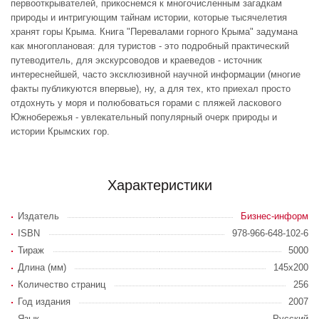
первооткрывателей, прикоснемся к многочисленным загадкам
природы и интригующим тайнам истории, которые тысячелетия
хранят горы Крыма. Книга "Перевалами горного Крыма" задумана
как многоплановая: для туристов - это подробный практический
путеводитель, для экскурсоводов и краеведов - источник
интереснейшей, часто эксклюзивной научной информации (многие
факты публикуются впервые), ну, а для тех, кто приехал просто
отдохнуть у моря и полюбоваться горами с пляжей ласкового
Южнобережья - увлекательный популярный очерк природы и
истории Крымских гор.
Характеристики
Издатель
Бизнес-информ
ISBN
978-966-648-102-6
Тираж
5000
Длина (мм)
145x200
Количество страниц
256
Год издания
2007
Язык
Русский