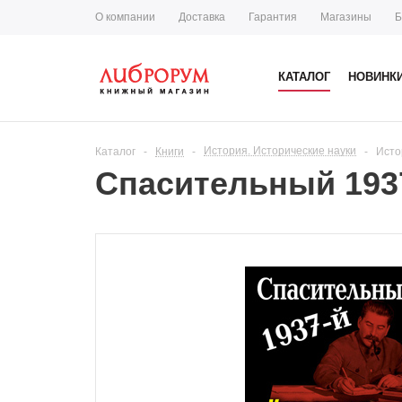
О компании
Доставка
Гарантия
Магазины
Б
КАТАЛОГ
НОВИНК
История. Исторические науки
Каталог
-
Книги
-
-
Исто
Спасительный 1937