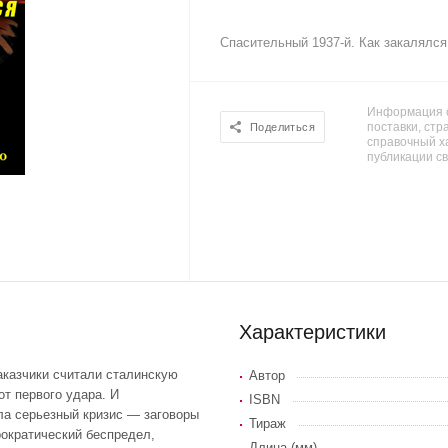
Спасительный 1937-й. Как закалялс
Информация о
поставки, стра
Поделиться
справочный х
публикации с
Характеристики
аказчики считали сталинскую
Автор
от первого удара. И
ISBN
ала серьезный кризис — заговоры
Тираж
рократический беспредел,
Длина (мм)