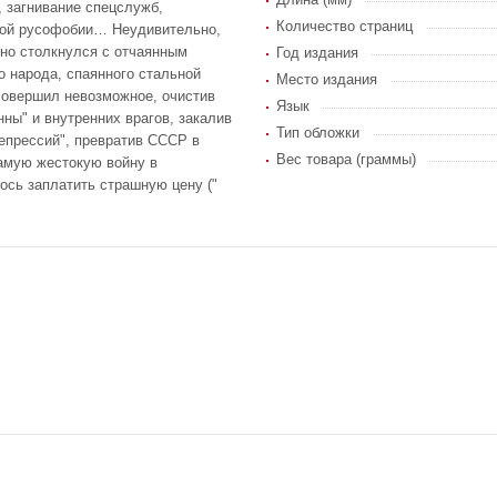
, загнивание спецслужб,
Количество страниц
нной русофобии… Неудивительно,
 но столкнулся с отчаянным
Год издания
 народа, спаянного стальной
Место издания
совершил невозможное, очистив
Язык
нны" и внутренних врагов, закалив
Тип обложки
репрессий", превратив СССР в
Вес товара (граммы)
амую жестокую войну в
ось заплатить страшную цену ("