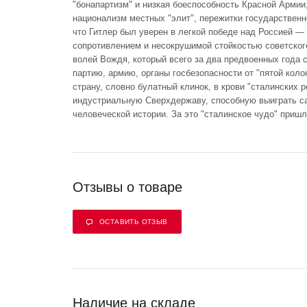
"бонапартизм" и низкая боеспособность Красной Армии
национализм местных "элит", пережитки государстве
что Гитлер был уверен в легкой победе над Россией —
сопротивлением и несокрушимой стойкостью советского
волей Вождя, который всего за два предвоенных года 
партию, армию, органы госбезопасности от "пятой коло
страну, словно булатный клинок, в крови "сталинских 
индустриальную Сверхдержаву, способную выиграть с
человеческой истории. За это "сталинское чудо" пришл
Отзывы о товаре
ОСТАВИТЬ ОТЗЫВ
Наличие на складе