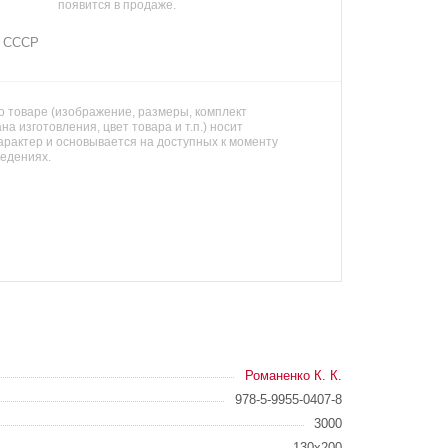
появится в продаже.
я СССР
 товаре (изображение, размеры, комплект
на изготовления, цвет товара и т.п.) носит
арактер и основывается на доступных к моменту
ведениях.
Романенко К. К.
978-5-9955-0407-8
3000
130x200