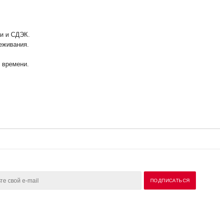
ии и СДЭК.
еживания.
у времени.