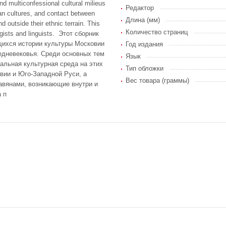
nd multiconfessional cultural milieus
Редактор
an cultures, and contact between
Длина (мм)
 outside their ethnic terrain. This
Количество страниц
ologists and linguists. Этот сборник
щихся истории культуры Московии
Год издания
едневековья. Среди основных тем
Язык
альная культурная среда на этих
Тип обложки
вии и Юго-Западной Руси, а
Вес товара (граммы)
авянами, возникающие внутри и
 п