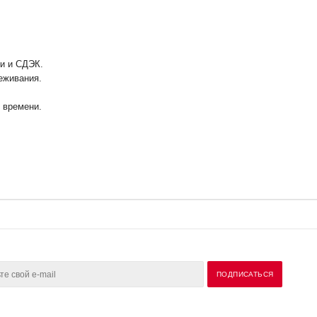
ии и СДЭК.
еживания.
у времени.