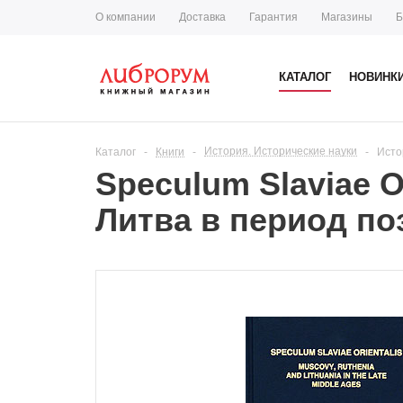
О компании
Доставка
Гарантия
Магазины
Б
КАТАЛОГ
НОВИНК
История. Исторические науки
Каталог
-
Книги
-
-
Исто
Speculum Slaviae O
Литва в период по