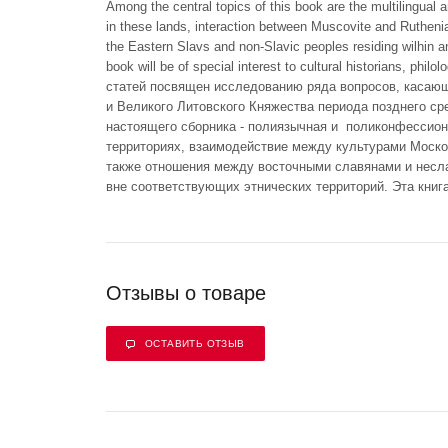
Among the central topics of this book are the multilingual a
in these lands, interaction between Muscovite and Rutheni
the Eastern Slavs and non-Slavic peoples residing wilhin and
book will be of special interest to cultural historians, phil
статей посвящен исследованию ряда вопросов, касаю
и Великого Литовского Княжества периода позднего ср
настоящего сборника - полиязычная и поликонфессион
территориях, взаимодействие между культурами Моско
также отношения между восточными славянами и несл
вне соответствующих этнических территорий. Эта книга
Отзывы о товаре
ОСТАВИТЬ ОТЗЫВ