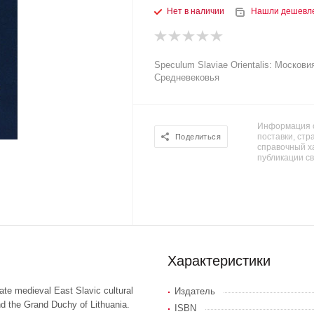
Нет в наличии
Нашли дешевл
Speculum Slaviae Orientalis: Москов
Средневековья
Информация о
поставки, стра
Поделиться
справочный х
публикации с
Характеристики
ate medieval East Slavic cultural
Издатель
nd the Grand Duchy of Lithuania.
ISBN