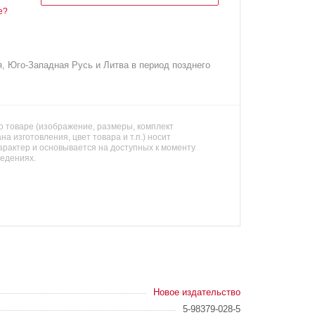
е?
ия, Юго-Западная Русь и Литва в период позднего
 товаре (изображение, размеры, комплект
на изготовления, цвет товара и т.п.) носит
арактер и основывается на доступных к моменту
ведениях.
Новое издательство
5-98379-028-5