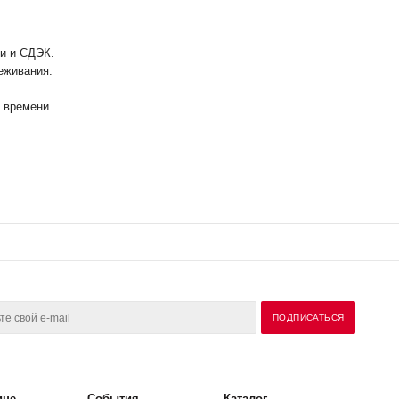
ии и СДЭК.
еживания.
у времени.
ине
События
Каталог