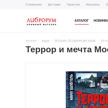
О компании
Доставка
Гарантия
Магазины
Б
КАТАЛОГ
НОВИНК
История. Исторические науки
Каталог
-
Книги
-
-
Исто
Террор и мечта Мос