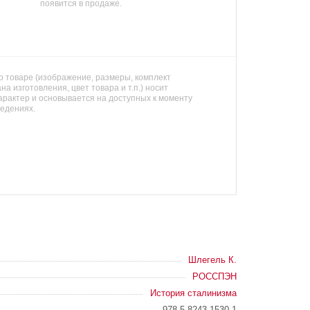
появится в продаже.
 товаре (изображение, размеры, комплект
на изготовления, цвет товара и т.п.) носит
арактер и основывается на доступных к моменту
ведениях.
Шлегель К.
РОССПЭН
История сталинизма
978-5-8243-1530-1