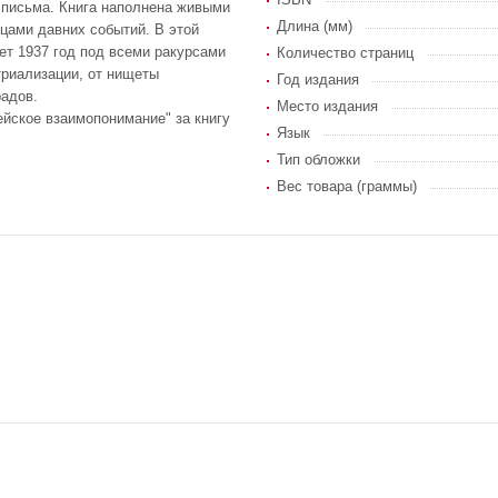
, письма. Книга наполнена живыми
Длина (мм)
цами давних событий. В этой
ет 1937 год под всеми ракурсами
Количество страниц
стриализации, от нищеты
Год издания
радов.
Место издания
йское взаимопонимание" за книгу
Язык
Тип обложки
Вес товара (граммы)