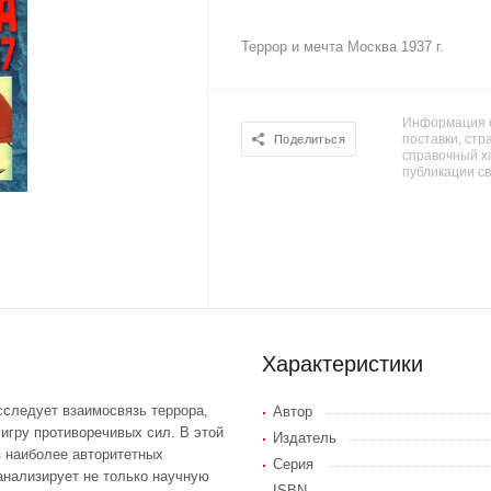
Террор и мечта Москва 1937 г.
Информация о
поставки, стра
Поделиться
справочный х
публикации с
Характеристики
сследует взаимосвязь террора,
Автор
игру противоречивых сил. В этой
Издатель
з наиболее авторитетных
Серия
 анализирует не только научную
ISBN