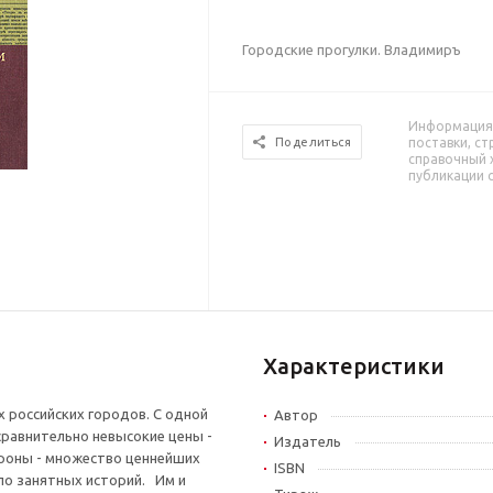
Городские прогулки. Владимиръ
Информация 
поставки, ст
Поделиться
справочный 
публикации 
Характеристики
х российских городов. С одной
Автор
сравнительно невысокие цены -
Издатель
тороны - множество ценнейших
ISBN
ло занятных историй. Им и