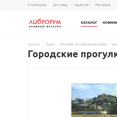
О компании
Доставка
Гарантия
Магазины
КАТАЛОГ
НОВИН
История. Исторические науки
Каталог
-
Книги
-
-
Кр
Городские прогул