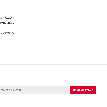
ии и СДЭК.
еживания.
у времени.