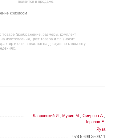
появится в продаже.
ение кризисом
 товаре (изображение, размеры, комплект
на изготовления, цвет товара и т.п.) носит
арактер и основывается на доступных к моменту
ведениях.
Лавровский И.
,
Мусин М.
,
Смирнов А.
,
Чернова Е.
Яуза
978-5-699-35097-1