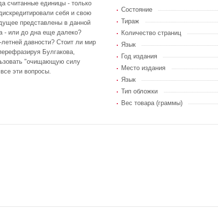
а считанные единицы - только
Состояние
 дискредитировали себя и свою
Тираж
удущее представлены в данной
а - или до дна еще далеко?
Количество страниц
-летней давности? Стоит ли мир
Язык
 перефразируя Булгакова,
Год издания
ользовать "очищающую силу
Место издания
 все эти вопросы.
Язык
Тип обложки
Вес товара (граммы)