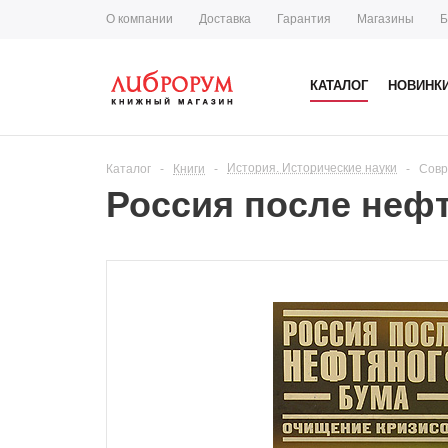
О компании
Доставка
Гарантия
Магазины
Б
КАТАЛОГ
НОВИНК
История. Исторические науки
Каталог
-
Книги
-
-
Совр
Россия после неф