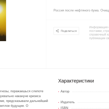
Россия после нефтяного бума. Очищ
Информация о
поставки, стра
Поделиться
справочный х
публикации с
Характеристики
огнозы, поражаешься слепоте
Автор
буквально накануне кризиса
еме, предсказывали дальнейший
Издатель
светлое будущее. О
ISBN