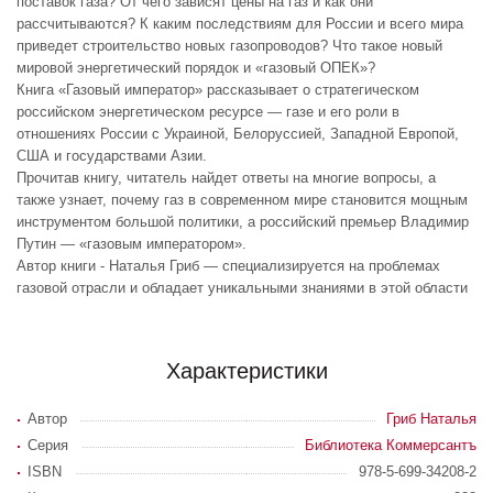
поставок газа? От чего зависят цены на газ и как они
рассчитываются? К каким последствиям для России и всего мира
приведет строительство новых газопроводов? Что такое новый
мировой энергетический порядок и «газовый ОПЕК»?
Книга «Газовый император» рассказывает о стратегическом
российском энергетическом ресурсе — газе и его роли в
отношениях России с Украиной, Белоруссией, Западной Европой,
США и государствами Азии.
Прочитав книгу, читатель найдет ответы на многие вопросы, а
также узнает, почему газ в современном мире становится мощным
инструментом большой политики, а российский премьер Владимир
Путин — «газовым императором».
Автор книги - Наталья Гриб — специализируется на проблемах
газовой отрасли и обладает уникальными знаниями в этой области
Характеристики
Автор
Гриб Наталья
Серия
Библиотека Коммерсантъ
ISBN
978-5-699-34208-2