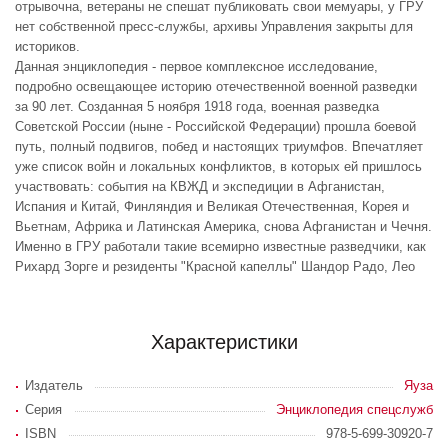
отрывочна, ветераны не спешат публиковать свои мемуары, у ГРУ
нет собственной пресс-службы, архивы Управления закрыты для
историков.
Данная энциклопедия - первое комплексное исследование,
подробно освещающее историю отечественной военной разведки
за 90 лет. Созданная 5 ноября 1918 года, военная разведка
Советской России (ныне - Российской Федерации) прошла боевой
путь, полный подвигов, побед и настоящих триумфов. Впечатляет
уже список войн и локальных конфликтов, в которых ей пришлось
участвовать: события на КВЖД и экспедиции в Афганистан,
Испания и Китай, Финляндия и Великая Отечественная, Корея и
Вьетнам, Африка и Латинская Америка, снова Афганистан и Чечня.
Именно в ГРУ работали такие всемирно известные разведчики, как
Рихард Зорге и резиденты "Красной капеллы" Шандор Радо, Лео
Характеристики
Издатель
Яуза
Серия
Энциклопедия спецслужб
ISBN
978-5-699-30920-7