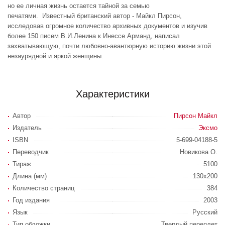
но ее личная жизнь остается тайной за семью
печатями. Известный британский автор - Майкл Пирсон,
исследовав огромное количество архивных документов и изучив
более 150 писем В.И.Ленина к Инессе Арманд, написал
захватывающую, почти любовно-авантюрную историю жизни этой
незаурядной и яркой женщины.
Характеристики
Автор
Пирсон Майкл
Издатель
Эксмо
ISBN
5-699-04188-5
Переводчик
Новикова О.
Тираж
5100
Длина (мм)
130x200
Количество страниц
384
Год издания
2003
Язык
Русский
Тип обложки
Твердый переплет