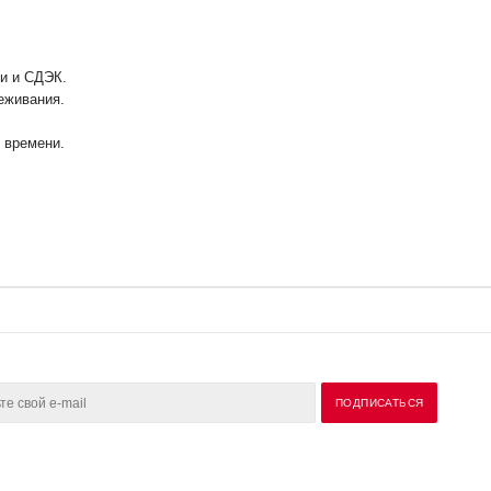
ии и СДЭК.
еживания.
у времени.