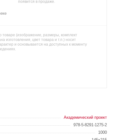
появится в продаже.
веке
 товаре (изображение, размеры, комплект
на изготовления, цвет товара и т.п.) носит
арактер и основывается на доступных к моменту
ведениях.
Академический проект
978-5-8291-1275-2
1000
145x215