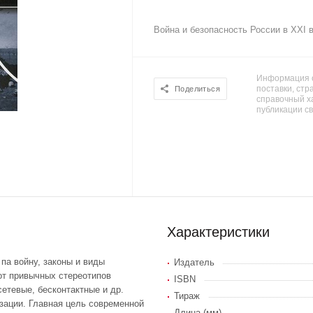
Война и безопасность России в ХХI 
Информация о
поставки, стра
Поделиться
справочный х
публикации с
Характеристики
па войну, законы и виды
Издатель
от привычных стереотипов
ISBN
етевые, бесконтактные и др.
Тираж
изации. Главная цель современной
Длина (мм)