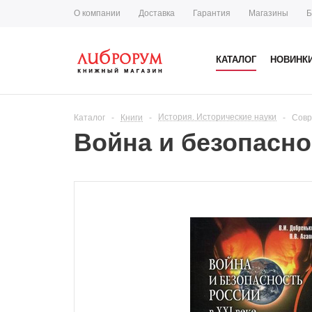
О компании
Доставка
Гарантия
Магазины
Б
КАТАЛОГ
НОВИНК
История. Исторические науки
Каталог
-
Книги
-
-
Совр
Война и безопасно