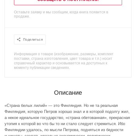
Оставьте заявку и мы сообщим, когда книга появится в
продаже.
Поделиться
Информация о товаре (изображение, размеры, комплект
поставки, страна изготовления, цвет товара и т.п.) носит
справочный характер и основывается на доступных к
моменту публикации сведениях.
Описание
«Страна белых лилий» — это Финляндия. Но не та реальная
Финляндия, которую Петров хорошо знал и в которой подолгу жил,
а некое идеальное государство, «страна обетованная», прекрасная
утопия к которой во что бы то ни стало следует стремиться. Ибо
Финляндии удалось, по мысли Петрова, подняться из бедности
и нищеты, создать идеально экономически, политически