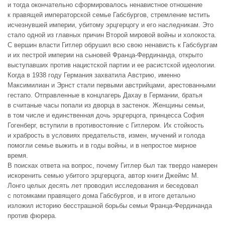
и тогда окончательно сформировалось ненавистное отношение
к правящей императорской семье Габсбургов, стремление мстить
исчезнувшей империи, убитому эрцгерцогу и его наследникам. Это
стало одной из главных причин Второй мировой войны и холокоста.
С вершин власти Гитлер обрушил всю свою ненависть к Габсбургам
и их пестрой империи на сыновей Франца-Фердинанда, открыто
выступавших против нацистской партии и ее расистской идеологии.
Когда в 1938 году Германия захватила Австрию, именно
Максимилиан и Эрнст стали первыми австрийцами, арестованными
гестапо. Отправленные в концлагерь Дахау в Германии, братья
в считаные часы попали из дворца в застенок. Женщины семьи,
в том числе и единственная дочь эрцгерцога, принцесса София
Гогенберг, вступили в противостояние с Гитлером. Их стойкость
и храбрость в условиях предательств, измен, мучений и голода
помогли семье выжить и в годы войны, и в непростое мирное
время.
В поисках ответа на вопрос, почему Гитлер был так твердо намерен
искоренить семью убитого эрцгерцога, автор книги Джеймс М.
Лонго целых десять лет проводил исследования и беседовал
с потомками правящего дома Габсбургов, и в итоге детально
изложил историю бесстрашной борьбы семьи Франца-Фердинанда
против фюрера.