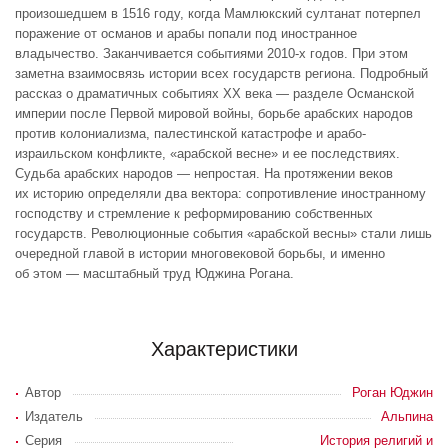
произошедшем в 1516 году, когда Мамлюкский султанат потерпел
поражение от османов и арабы попали под иностранное
владычество. Заканчивается событиями 2010-х годов. При этом
заметна взаимосвязь истории всех государств региона. Подробный
рассказ о драматичных событиях ХХ века — разделе Османской
империи после Первой мировой войны, борьбе арабских народов
против колониализма, палестинской катастрофе и арабо-
израильском конфликте, «арабской весне» и ее последствиях.
Судьба арабских народов — непростая. На протяжении веков
их историю определяли два вектора: сопротивление иностранному
господству и стремление к реформированию собственных
государств. Революционные события «арабской весны» стали лишь
очередной главой в истории многовековой борьбы, и именно
об этом — масштабный труд Юджина Рогана.
Характеристики
Автор
Роган Юджин
Издатель
Альпина
Серия
История религий и