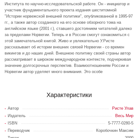
Института по научно-исследовательской работе. Он - инициатор и
участник фундаментального проекта издания шеститомной
"Истории норвежской внешней политики", опубликованной в 1995-97
гг., а также автор созданного на его основе обзорного тома на
английском языке (2001 г.), ставшего достоянием читателей далеко
за пределами Норвегии. Теперь и в России смогут ознакомиться с
этой замечательной книгой. Живо и увлекательно У.Ристе
рассказывает об истории внешних связей Норвегии - со времен
викингов и до наших дней. Внешнюю политику своей страны автор
рассматривает в широком международном контексте, подчеркивая
значение долгосрочных перспектив. Взаимоотношениям России и
Норвегии автор уделяет много внимания. Это особе
Характеристики
Автор
Ристе Улав
Издатель
Весь Мир
ISBN
5-7777-0280-5
Переводчик
Коробочкин Максим
Тираж
2000