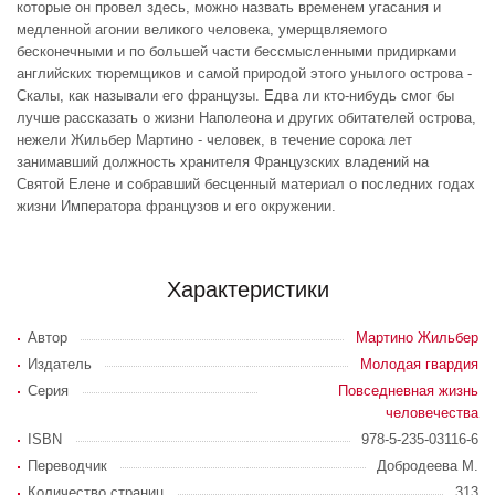
которые он провел здесь, можно назвать временем угасания и
медленной агонии великого человека, умерщвляемого
бесконечными и по большей части бессмысленными придирками
английских тюремщиков и самой природой этого унылого острова -
Скалы, как называли его французы. Едва ли кто-нибудь смог бы
лучше рассказать о жизни Наполеона и других обитателей острова,
нежели Жильбер Мартино - человек, в течение сорока лет
занимавший должность хранителя Французских владений на
Святой Елене и собравший бесценный материал о последних годах
жизни Императора французов и его окружении.
Характеристики
Автор
Мартино Жильбер
Издатель
Молодая гвардия
Серия
Повседневная жизнь
человечества
ISBN
978-5-235-03116-6
Переводчик
Добродеева М.
Количество страниц
313