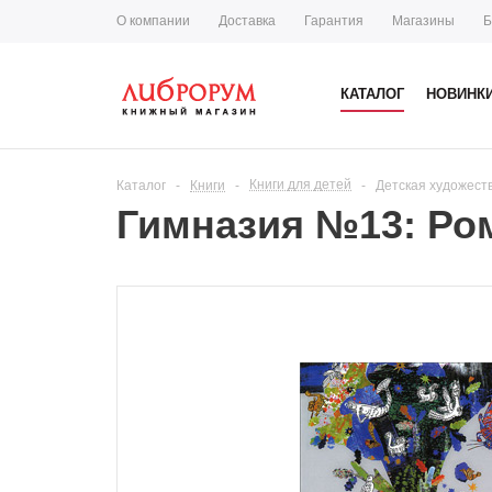
О компании
Доставка
Гарантия
Магазины
Б
КАТАЛОГ
НОВИНК
Книги для детей
Каталог
-
Книги
-
-
Детская художест
Гимназия №13: Ром