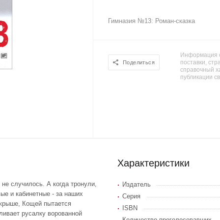
Гимназия №13: Роман-сказка
Информация о
поставки, стра
Поделиться
справочный х
публикации с
Характеристики
 не случилось. А когда тронули,
Издатель
ые и кабинетные - за наших
Серия
а крыше, Кощей пытается
ISBN
ливает русалку ворованной
Количество проголосовавших