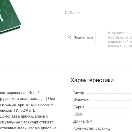
Собачки
Информация о
поставки, стра
Поделиться
справочный х
публикации с
Характеристики
люстрированная Верой
Автор
р русского авангарда. […] Она
Издатель
 и как авторитетный теоретик.
Серия
чевском ГИНХУКе. В
ISBN
 Ермолаева приобщалась к
Длина (мм)
визуальные характеристики их
бственные идеи, касающиеся не
Количество страниц