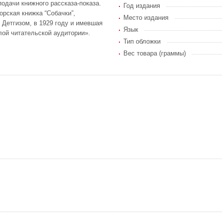
подачи книжного рассказа-показа.
Год издания
орская книжка “Собачки”,
Место издания
Детгизом, в 1929 году и имевшая
Язык
слой читательской аудитории».
Тип обложки
Вес товара (граммы)