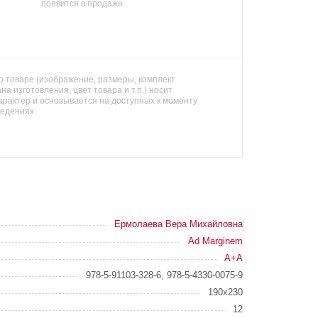
появится в продаже.
 товаре (изображение, размеры, комплект
на изготовления, цвет товара и т.п.) носит
арактер и основывается на доступных к моменту
ведениях.
Ермолаева Вера Михайловна
Ad Marginem
А+А
978-5-91103-328-6, 978-5-4330-0075-9
190x230
12