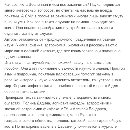
Как возникла Вселенная и чем все закончится? Наука поднимает
много интересных вопросов, но ответы на них нам не всегда
понятны. А СМИ в погоне за рейтингами иногда лишь вносят смуту
в наши умы. Как раз в таких случаях на помощь приходит эта
книга. Она поможет разобраться в устройстве нашего мира и
отделить истину от слухов.
Авторы отказались от «традиционного» разделения на разные
науки (химия, физика, астрономия, биология) и рассказывают о
мире как о сложной системе, где все взаимосвязано и подчинено
одним законам.
Эта книга — антиучебник, не похожий на скучные школьные
пособия. Она дает понимание о важности научного знания. Простой
язык и подробные, понятные иллюстрации помогут разжечь в
ребенке интерес к науке и объяснить читателям, как устроен наш
мир. Формат инфографики — наиболее понятный и простой для
освоения школьниками.
Проверкой текста занимались ученые, специалисты в своих
областях: Полина Дядина, аспирант кафедры астрофизики и
звездной астрономии физфака МГУ, и Алексей Бондарев,
палеозоолог и эксперт-криминалист, член Русского
географического общества, человек, который нашел древнейшую
кость Homo sapiens sapiens в Евразии (упоминается в журнале