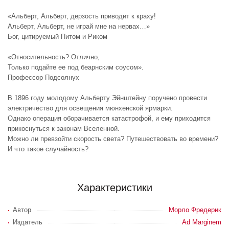
«Альберт, Альберт, дерзость приводит к краху!
Альберт, Альберт, не играй мне на нервах…»
Бог, цитируемый Питом и Риком
«Относительность? Отлично,
Только подайте ее под беарнским соусом».
Профессор Подсолнух
В 1896 году молодому Альберту Эйнштейну поручено провести
электричество для освещения мюнхенской ярмарки.
Однако операция оборачивается катастрофой, и ему приходится
прикоснуться к законам Вселенной.
Можно ли превзойти скорость света? Путешествовать во времени?
И что такое случайность?
Характеристики
Автор
Морло Фредерик
Издатель
Ad Marginem