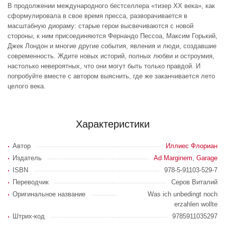
В продолжении международного бестселлера «тизер ХХ века», как
сформулировала в свое время пресса, разворачивается в
масштабную диораму: старые герои высвечиваются с новой
стороны, к ним присоединяются Фернандо Пессоа, Максим Горький,
Джек Лондон и многие другие события, явления и люди, создавшие
современность. Ждите новых историй, полных любви и остроумия,
настолько невероятных, что они могут быть только правдой. И
попробуйте вместе с автором выяснить, где же заканчивается лето
целого века.
Характеристики
Автор
Иллиес Флориан
Издатель
Ad Marginem
,
Garage
ISBN
978-5-91103-529-7
Переводчик
Серов Виталий
Оригинальное название
Was ich unbedingt noch
erzahlen wollte
Штрих-код
9785911035297