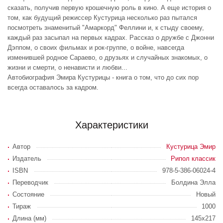
сказать, получив первую крошечную роль в кино. А еще история о
том, как будущий режиссер Кустурица несколько раз пытался
посмотреть знаменитый "Амаркорд" Феллини и, к стыду своему,
каждый раз засыпал на первых кадрах. Рассказ о дружбе с Джонни
Дэппом, о своих фильмах и рок-группе, о войне, навсегда
изменившей родное Сараево, о друзьях и случайных знакомых, о
жизни и смерти, о ненависти и любви...
Автобиография Эмира Кустурицы - книга о том, что до сих пор
всегда оставалось за кадром.
Характеристики
Автор
Кустурица Эмир
Издатель
Рипол классик
ISBN
978-5-386-06024-4
Переводчик
Болдина Элла
Состояние
Новый
Тираж
1000
Длина (мм)
145х217