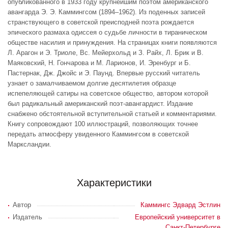
опубликованного в 1933 году крупнейшим поэтом американского
авангарда Э. Э. Каммингсом (1894–1962). Из поденных записей
странствующего в советской преисподней поэта рождается
эпического размаха одиссея о судьбе личности в тираническом
обществе насилия и принуждения. На страницах книги появляются
Л. Арагон и Э. Триоле, Вс. Мейерхольд и З. Райх, Л. Брик и В.
Маяковский, Н. Гончарова и М. Ларионов, И. Эренбург и Б.
Пастернак, Дж. Джойс и Э. Паунд. Впервые русский читатель
узнает о замалчиваемом долгие десятилетия образце
испепеляющей сатиры на советское общество, автором которой
был радикальный американский поэт-авангардист. Издание
снабжено обстоятельной вступительной статьей и комментариями.
Книгу сопровождают 100 иллюстраций, позволяющих точнее
передать атмосферу увиденного Каммингсом в советской
Марксландии.
Характеристики
Автор
Каммингс Эдвард Эстлин
Издатель
Европейский университет в
Санкт-Петербурге