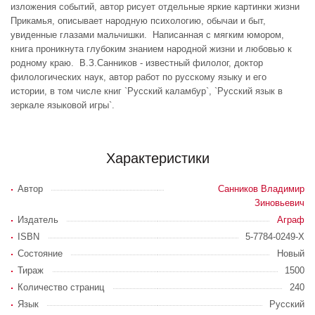
изложения событий, автор рисует отдельные яркие картинки жизни
Прикамья, описывает народную психологию, обычаи и быт,
увиденные глазами мальчишки. Написанная с мягким юмором,
книга проникнута глубоким знанием народной жизни и любовью к
родному краю. В.З.Санников - известный филолог, доктор
филологических наук, автор работ по русскому языку и его
истории, в том числе книг `Русский каламбур`, `Русский язык в
зеркале языковой игры`.
Характеристики
Автор
Санников Владимир
Зиновьевич
Издатель
Аграф
ISBN
5-7784-0249-Х
Состояние
Новый
Тираж
1500
Количество страниц
240
Язык
Русский