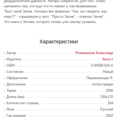
двадцатилетней давности. Авторы собрали ее, для того, чтобы
напомнить тем, кто еще что-то помнит о том безвременье:
"Был такой Зелик. Человек без фамилии. "Как, вы говорите, вас
зовут?" - спрашивали у него. "Просто Зелик", - отвечал Зелик".
Это книга о Зелике, которого теперь уже некому узнавать.
Характеристики
Автор
Розенштром Александр
Издатель
Август
ISBN
5-93589-016-X
Состояние
Новый
Оформление
Перевезенцев П.
Дополнение
иллюстрации
Тираж
2000
Длина (мм)
130х170
Количество страниц
104
Язык
Русский
Год издания
2002