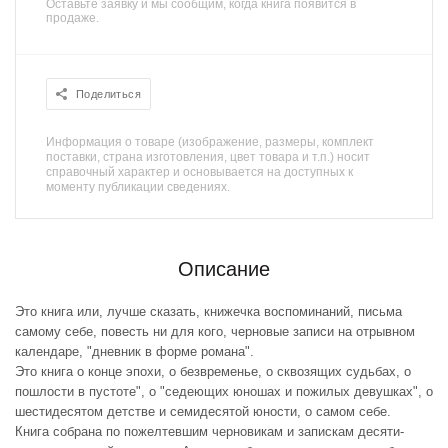
Оставьте заявку и мы сообщим, когда книга появится в
продаже.
Поделиться
Информация о товаре (изображение, размеры, комплект
поставки, страна изготовления, цвет товара и т.п.) носит
справочный характер и основывается на доступных к
моменту публикации сведениях.
Описание
Это книга или, лучше сказать, книжечка воспоминаний, письма
самому себе, повесть ни для кого, черновые записи на отрывном
календаре, "дневник в форме романа".
Это книга о конце эпохи, о безвременье, о сквозящих судьбах, о
пошлости в пустоте", о "седеющих юношах и пожилых девушках", о
шестидесятом детстве и семидесятой юности, о самом себе.
Книга собрана по пожелтевшим черновикам и запискам десяти-