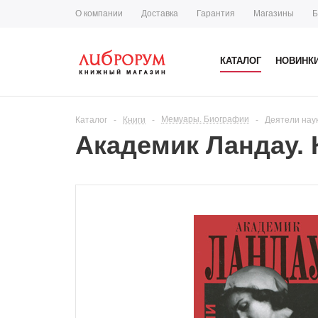
О компании
Доставка
Гарантия
Магазины
Б
КАТАЛОГ
НОВИНК
Мемуары. Биографии
Каталог
-
Книги
-
-
Деятели нау
Академик Ландау.