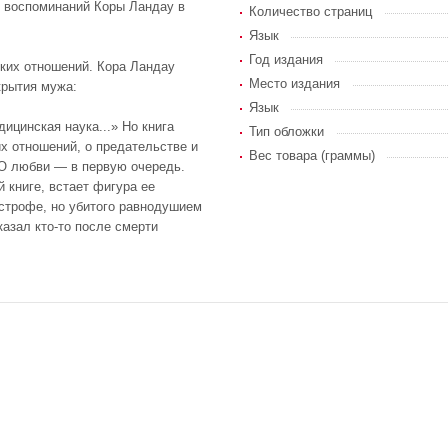
е воспоминаний Коры Ландау в
Количество страниц
Язык
Год издания
ких отношений. Кора Ландау
Место издания
крытия мужа:
Язык
ицинская наука...» Но книга
Тип обложки
х отношений, о предательстве и
Вес товара (граммы)
. О любви — в первую очередь.
 книге, встает фигура ее
астрофе, но убитого равнодушием
азал кто-то после смерти