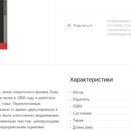
Информация о
поставки, стра
Поделиться
справочный х
публикации с
Характеристики
, жена гениального физика Льва
Автор
и мужа в 1968 году и работала
Издатель
х тома. Переплетенные,
ISBN
какое-то время циркулировали в
Состояние
ры были уничтожены академиками
Тираж
кровенным текстом, шокирующими
лицеприятными оценками
Длина (мм)