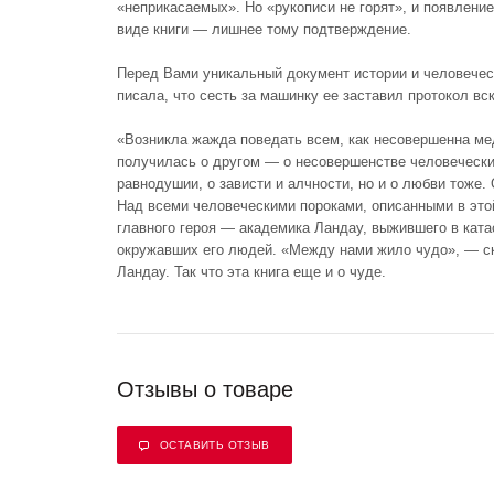
«неприкасаемых». Но «рукописи не горят», и появлени
виде книги — лишнее тому подтверждение.
Перед Вами уникальный документ истории и человечес
писала, что сесть за машинку ее заставил протокол вс
«Возникла жажда поведать всем, как несовершенна мед
получилась о другом — о несовершенстве человечески
равнодушии, о зависти и алчности, но и о любви тоже
Над всеми человеческими пороками, описанными в этой
главного героя — академика Ландау, выжившего в кат
окружавших его людей. «Между нами жило чудо», — ск
Ландау. Так что эта книга еще и о чуде.
Отзывы о товаре
ОСТАВИТЬ ОТЗЫВ