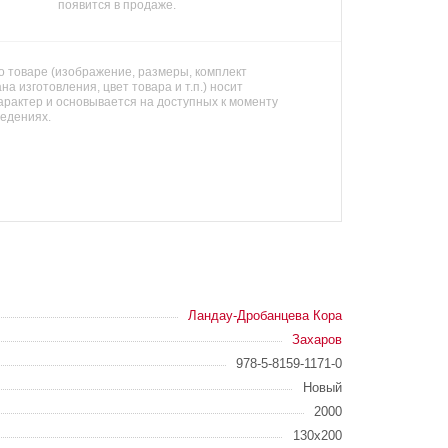
появится в продаже.
 товаре (изображение, размеры, комплект
на изготовления, цвет товара и т.п.) носит
арактер и основывается на доступных к моменту
ведениях.
Ландау-Дробанцева Кора
Захаров
978-5-8159-1171-0
Новый
2000
130х200