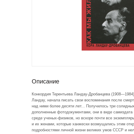
Описание
Конкордия Терентьева Ландау-Дробанцева (1908—1984)
Ландау, начала писать свои воспоминания после смерт
над ними более десяти лет... Получилось три солидны
дополненные фотодокументами, они в виде самиздата 
среде ученых-физиков, но вскоре почти все экземпля
и их женами, которые ханжески возмущались этим от
подробностями личной жизни великих умов СССР и не