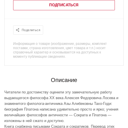
ПОДПИСАТЬСЯ
Поделиться
Информация о товаре (изображение, размеры, комплект
поставки, страна изготовления, цвет товара и т.п.) носит
справочный характер и основывается на доступных к
моменту публикации сведениях.
Описание
Читатели по достоинству оценили эту замечательную работу
выдающегося философа XX века Алексея Федоровича Лосева и
знаменитого филолога-античника Азы Алибековны Тахо-Годи:
биография Платона написана удивительно просто и ярко; учения
величайших философов античности — Сократа и Платона —
изложены в ней сжато и доступно.
Книга снабжена письмами Сократа и сократиков. Перевод этих