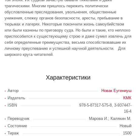
трагическими. Многим пришлось пережить политически
обусловленные преследования, увольнения, общественные
унижения, слежку органов безопасности, аресты, пребывание в
тюрьмах и лагерях. Некоторые покончили жизнь самоубийством
или были казнены по приговору суда. Но были и такие, кто неплохо
приспособился к существующему строю и даже сумел извлечь для
себя определенные преимущества, весьма способствовавшие их
личному преуспеванию и успешной научной деятельности. Для
широкого круга читателей.
Характеристики
Автор
Новак Еугениуш
Издатель
КМК
ISBN
978-5-87317-575-8, 3-937447-
16-4
Переводчик
Марова И.; Калякин М.
Состояние
Новый
Тираж
1500