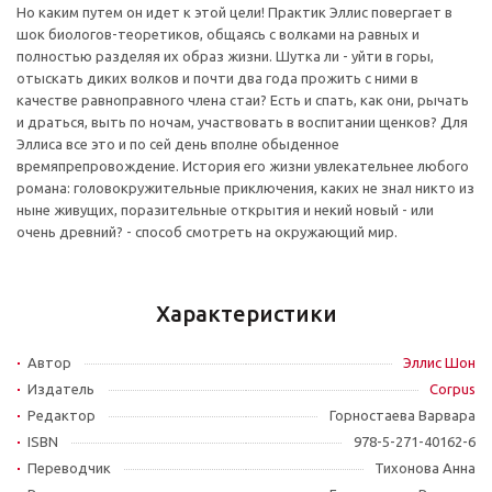
Но каким путем он идет к этой цели! Практик Эллис повергает в
шок биологов-теоретиков, общаясь с волками на равных и
полностью разделяя их образ жизни. Шутка ли - уйти в горы,
отыскать диких волков и почти два года прожить с ними в
качестве равноправного члена стаи? Есть и спать, как они, рычать
и драться, выть по ночам, участвовать в воспитании щенков? Для
Эллиса все это и по сей день вполне обыденное
времяпрепровождение. История его жизни увлекательнее любого
романа: головокружительные приключения, каких не знал никто из
ныне живущих, поразительные открытия и некий новый - или
очень древний? - способ смотреть на окружающий мир.
Характеристики
Автор
Эллис Шон
Издатель
Corpus
Редактор
Горностаева Варвара
ISBN
978-5-271-40162-6
Переводчик
Тихонова Анна