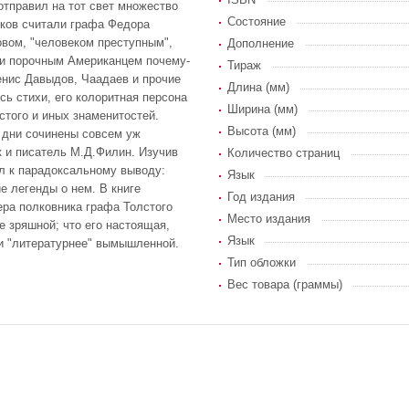
отправил на тот свет множество
Состояние
ков считали графа Федора
овом, "человеком преступным",
Дополнение
 и порочным Американцем почему-
Тираж
енис Давыдов, Чаадаев и прочие
Длина (мм)
сь стихи, его колоритная персона
Ширина (мм)
стого и иных знаменитостей.
Высота (мм)
и дни сочинены совсем уж
 и писатель М.Д.Филин. Изучив
Количество страниц
ел к парадоксальному выводу:
Язык
 легенды о нем. В книге
Год издания
ера полковника графа Толстого
Место издания
е зряшной; что его настоящая,
Язык
и "литературнее" вымышленной.
Тип обложки
Вес товара (граммы)