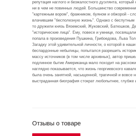
репутация наглого и безжалостного дуэлянта, который 
ни в чем не повинных людей. Большинство современни
"картежным вором", бражником, буяном и обжорой - сл
влачившим "бесполезную жизнь". Однако с беспутным
то дружили князь Вяземский, Жуковский, Батюшков, Д
"исторические лица". Ему, повесе и умнице, посвящали
попала в произведения Пушкина, Грибоедова, Льва Тол
Загадку этой удивительной личности, о которой в наш
беспардонные небылицы, попытался разрешить историк
массу источников (в том числе архивных), автор приш
подлинное бытие Американца мало походит на расхожие
наглядно показывается, что жизнь георгиевского кавал
была очень занятной, насыщенной, трагичной и вовсе н
выстраданная биография стократ любопытнее, глубже 
Отзывы о товаре