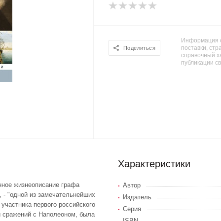
Информация о
поставки, стра
Поделиться
справочный х
публикации с
Характеристики
нное жизнеописание графа
Автор
 - "одной из замечательнейших
Издатель
 участника первого российского
Серия
и сражений с Наполеоном, была
ISBN