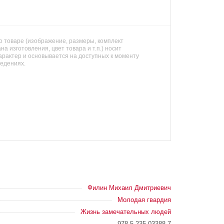
 товаре (изображение, размеры, комплект
на изготовления, цвет товара и т.п.) носит
арактер и основывается на доступных к моменту
ведениях.
Филин Михаил Дмитриевич
Молодая гвардия
Жизнь замечательных людей
978-5-235-03388-7