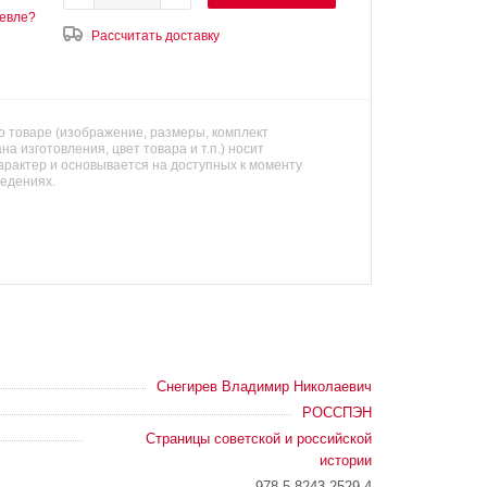
евле?
Рассчитать доставку
 товаре (изображение, размеры, комплект
на изготовления, цвет товара и т.п.) носит
арактер и основывается на доступных к моменту
ведениях.
Снегирев Владимир Николаевич
РОССПЭН
Страницы советской и российской
истории
978-5-8243-2529-4