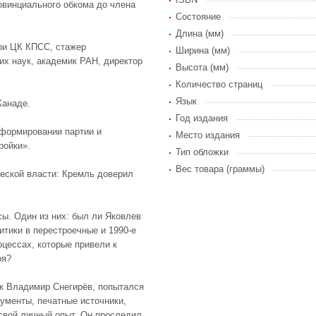
овинциального обкома до члена
Состояние
Длина (мм)
ри ЦК КПСС, стажер
Ширина (мм)
их наук, академик РАН, директор
Высота (мм)
Количество страниц
Язык
Канаде.
Год издания
реформировании партии и
Место издания
ройки».
Тип обложки
Вес товара (граммы)
ческой власти: Кремль доверил
сы. Один из них: был ли Яковлев
итики в перестроечные и 1990-е
оцессах, которые привели к
оя?
ук Владимир Снегирёв, попытался
кументы, печатные источники,
 свой личный опыт. Он проследил