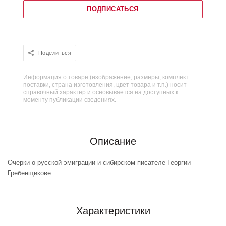
ПОДПИСАТЬСЯ
Поделиться
Информация о товаре (изображение, размеры, комплект
поставки, страна изготовления, цвет товара и т.п.) носит
справочный характер и основывается на доступных к
моменту публикации сведениях.
Описание
Очерки о русской эмиграции и сибирском писателе Георгии
Гребенщикове
Характеристики