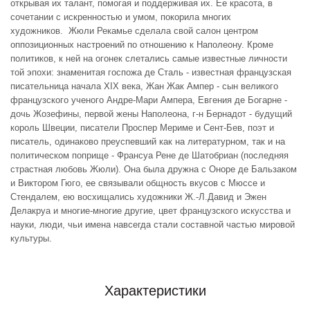
открывая их талант, помогая и поддерживая их. Ее красота, в
сочетании с искренностью и умом, покорила многих
художников. Жюли Рекамье сделала свой салон центром
оппозиционных настроений по отношению к Наполеону. Кроме
политиков, к ней на огонек слетались самые известные личности
той эпохи: знаменитая госпожа де Сталь - известная французская
писательница начала XIX века, Жан Жак Ампер - сын великого
французского ученого Андре-Мари Ампера, Евгения де Богарне -
дочь Жозефины, первой жены Наполеона, г-н Бернадот - будущий
король Швеции, писатели Проспер Мериме и Сент-Бев, поэт и
писатель, одинаково преуспевший как на литературном, так и на
политическом поприще - Франсуа Рене де Шатобриан (последняя
страстная любовь Жюли). Она была дружна с Оноре де Бальзаком
и Виктором Гюго, ее связывали общность вкусов с Мюссе и
Стендалем, ею восхищались художники Ж.-Л.Давид и Эжен
Делакруа и многие-многие другие, цвет французского искусства и
науки, люди, чьи имена навсегда стали составной частью мировой
культуры.
Характеристики