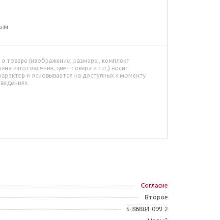
ным
о товаре (изображение, размеры, комплект
рана изготовления, цвет товара и т.п.) носит
характер и основывается на доступных к моменту
сведениях.
Согласие
Второе
5-86884-099-2