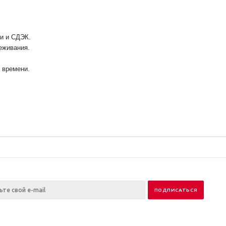
ии и СДЭК.
еживания.
у времени.