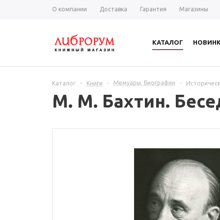
О компании
Доставка
Гарантия
Магазины
КАТАЛОГ
НОВИН
Мемуары. Биографии
Каталог
-
Книги
-
-
Историческ
М. М. Бахтин. Бес