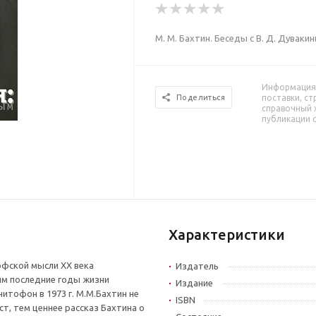
М. М. Бахтин. Беседы с В. Д. Дуваки
Информация 
поставки, ст
Поделиться
справочный 
публикации 
Характеристики
офской мысли XX века
Издатель
им последние годы жизни
Издание
итофон в 1973 г. М.М.Бахтин не
ISBN
ст, тем ценнее рассказ Бахтина о