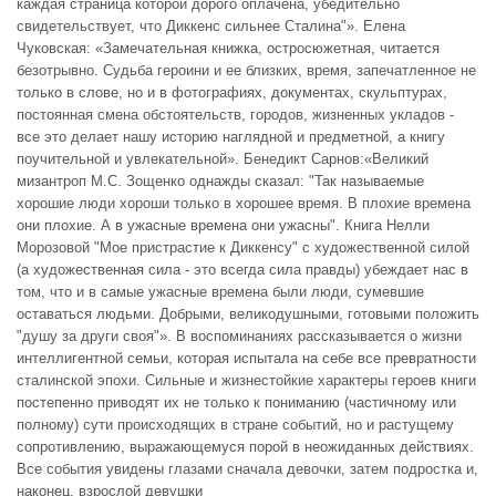
каждая страница которой дорого оплачена, убедительно
свидетельствует, что Диккенс сильнее Сталина"». Елена
Чуковская: «Замечательная книжка, остросюжетная, читается
безотрывно. Судьба героини и ее близких, время, запечатленное не
только в слове, но и в фотографиях, документах, скульптурах,
постоянная смена обстоятельств, городов, жизненных укладов -
все это делает нашу историю наглядной и предметной, а книгу
поучительной и увлекательной». Бенедикт Сарнов:«Великий
мизантроп М.С. Зощенко однажды сказал: "Так называемые
хорошие люди хороши только в хорошее время. В плохие времена
они плохие. А в ужасные времена они ужасны". Книга Нелли
Морозовой "Мое пристрастие к Диккенсу" с художественной силой
(а художественная сила - это всегда сила правды) убеждает нас в
том, что и в самые ужасные времена были люди, сумевшие
оставаться людьми. Добрыми, великодушными, готовыми положить
"душу за други своя"». В воспоминаниях рассказывается о жизни
интеллигентной семьи, которая испытала на себе все превратности
сталинской эпохи. Сильные и жизнестойкие характеры героев книги
постепенно приводят их не только к пониманию (частичному или
полному) сути происходящих в стране событий, но и растущему
сопротивлению, выражающемуся порой в неожиданных действиях.
Все события увидены глазами сначала девочки, затем подростка и,
наконец, взрослой девушки