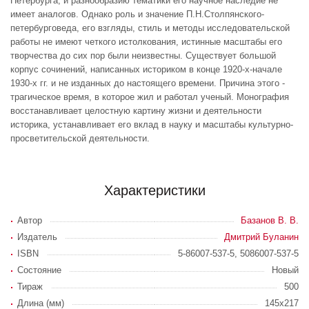
Петербурга, и разнообразию тематики его научное наследие не
имеет аналогов. Однако роль и значение П.Н.Столпянского-
петербурговеда, его взгляды, стиль и методы исследовательской
работы не имеют четкого истолкования, истинные масштабы его
творчества до сих пор были неизвестны. Существует большой
корпус сочинений, написанных историком в конце 1920-х-начале
1930-х гг. и не изданных до настоящего времени. Причина этого -
трагическое время, в которое жил и работал ученый. Монография
восстанавливает целостную картину жизни и деятельности
историка, устанавливает его вклад в науку и масштабы культурно-
просветительской деятельности.
Характеристики
Автор
Базанов В. В.
Издатель
Дмитрий Буланин
ISBN
5-86007-537-5, 5086007-537-5
Состояние
Новый
Тираж
500
Длина (мм)
145х217