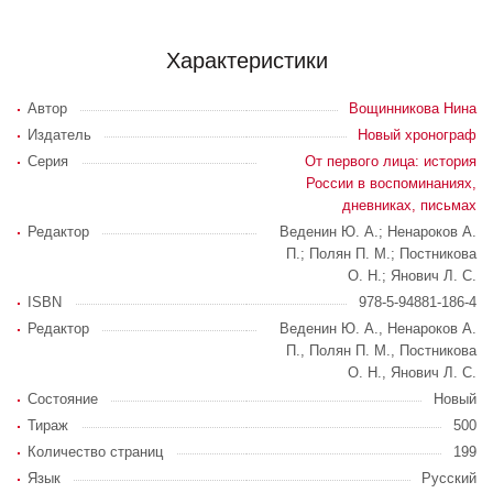
Характеристики
Автор
Вощинникова Нина
Издатель
Новый хронограф
Серия
От первого лица: история
России в воспоминаниях,
дневниках, письмах
Редактор
Веденин Ю. А.; Ненароков А.
П.; Полян П. М.; Постникова
О. Н.; Янович Л. С.
ISBN
978-5-94881-186-4
Редактор
Веденин Ю. А., Ненароков А.
П., Полян П. М., Постникова
О. Н., Янович Л. С.
Состояние
Новый
Тираж
500
Количество страниц
199
Язык
Русский