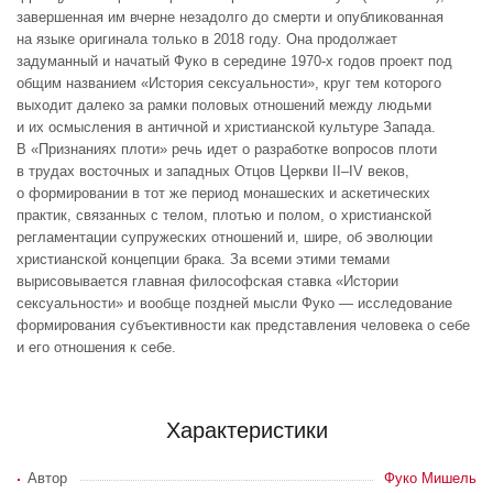
завершенная им вчерне незадолго до смерти и опубликованная
на языке оригинала только в 2018 году. Она продолжает
задуманный и начатый Фуко в середине 1970-х годов проект под
общим названием «История сексуальности», круг тем которого
выходит далеко за рамки половых отношений между людьми
и их осмысления в античной и христианской культуре Запада.
В «Признаниях плоти» речь идет о разработке вопросов плоти
в трудах восточных и западных Отцов Церкви II–IV веков,
о формировании в тот же период монашеских и аскетических
практик, связанных с телом, плотью и полом, о христианской
регламентации супружеских отношений и, шире, об эволюции
христианской концепции брака. За всеми этими темами
вырисовывается главная философская ставка «Истории
сексуальности» и вообще поздней мысли Фуко — исследование
формирования субъективности как представления человека о себе
и его отношения к себе.
Характеристики
Автор
Фуко Мишель