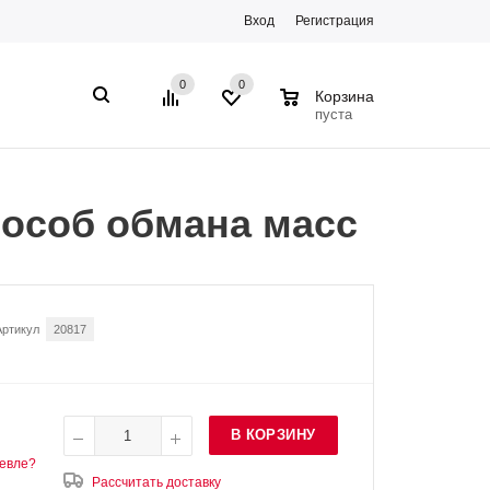
Вход
Регистрация
0
0
0
Корзина
пуста
пособ обмана масс
Артикул
20817
В КОРЗИНУ
евле?
Рассчитать доставку