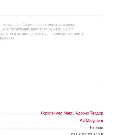
 товаре (изображение, размеры, комплект
на изготовления, цвет товара и т.п.) носит
арактер и основывается на доступных к моменту
ведениях.
Хоркхаймер Макс
,
Адорно Теодор
Ad Marginem
Второе
978-5-91103-820-5