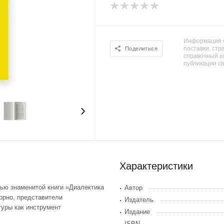
Информация о
поставки, стра
Поделиться
справочный х
публикации с
Характеристики
тью знаменитой книги «Диалектика
Автор
орно, представители
Издатель
уры как инструмент
Издание
ISBN