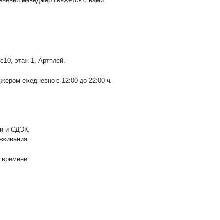
менении менеджер свяжется с вами.
0с10
, этаж 1, Артплей.
ером ежедневно с 12:00 до 22:00 ч.
ии и СДЭК.
еживания.
у времени.