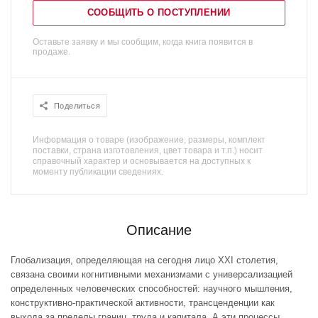
СООБЩИТЬ О ПОСТУПЛЕНИИ
Оставьте заявку и мы сообщим, когда книга появится в
продаже.
Поделиться
Информация о товаре (изображение, размеры, комплект
поставки, страна изготовления, цвет товара и т.п.) носит
справочный характер и основывается на доступных к
моменту публикации сведениях.
Описание
Глобализация, определяющая на сегодня лицо XXI столетия,
связана своими когнитивными механизмами с универсализацией
определенных человеческих способностей: научного мышления,
конструктивно-практической активности, трансценденции как
выхода за пределы границ, труда и капитала. А эти процессы